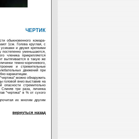
ЧЕРТИК
сти обыкновенного комара-
ают 1см. Голова круглая, с
 усиками и двумя крепкими
ду постепенно уменьшаются,
его членика прикрепляется
нт вытягивается в такую же
личинки темно-коричневого,
троение и стремительные
колебательных движений при
бно каракатицам.
"чертика" можно обнаружить
ы головой вниз выставив на
й опасности стремительно
 Слиняв три раза, личинка
ав "чертика" в % от сухого
дпочитая их многим другим
вернуться назад