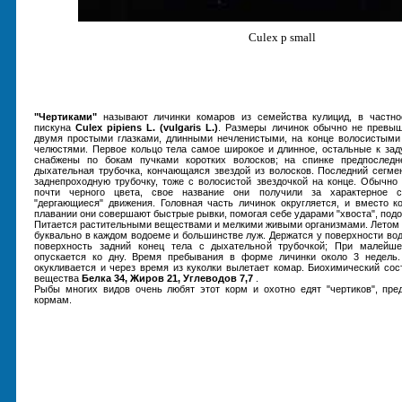
Culex p small
"Чертиками"
называют личинки комаров из семейства кулицид, в частно
пискуна
Culex pipiens L. (vulgaris L.)
. Размеры личинок обычно не превыш
двумя простыми глазками, длинными нечленистыми, на конце волосистыми
челюстями. Первое кольцо тела самое широкое и длинное, остальные к за
снабжены по бокам пучками коротких волосков; на спинке предпоследн
дыхательная трубочка, кончающаяся звездой из волосков. Последний сегме
заднепроходную трубочку, тоже с волосистой звездочкой на конце. Обычно 
почти черного цвета, свое название они получили за характерное с
"дергающиеся" движения. Головная часть личинок округляется, и вместо 
плавании они совершают быстрые рывки, помогая себе ударами "хвоста", подо
Питается растительными веществами и мелкими живыми организмами. Летом 
буквально в каждом водоеме и большинстве луж. Держатся у поверхности вод
поверхность задний конец тела с дыхательной трубочкой; При малейше
опускается ко дну. Время пребывания в форме личинки около 3 недель.
окукливается и через время из куколки вылетает комар. Биохимический сост
вещества
Белка 34, Жиров 21, Углеводов 7,7
.
Рыбы многих видов очень любят этот корм и охотно едят "чертиков", пре
кормам.