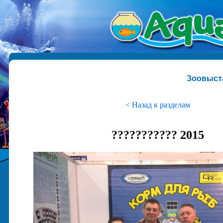
Зоовыст
< Назад к разделам
??????????? 2015