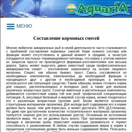
МЕНЮ
Составление кормовых смесей
Многие любители аквариумных рыб в своей деятельности часто сталкиваются
с проблемой составления кормовых смесей. Корм нужного состава или
фракции может отсутствовать в данный момент в продаже, а зачастую
попадаются настолько «привередливые» питомцы, что корма с учетом именно
их запросов просто не производятся фирмами-изготовителями или весьма
дороги. Здесь может выручить давно известный среди профессиональных
аквариумистов секрет - изготовление кормосмеси на основе пищевого
желатина. Секрет, как обычно бывает, прост. Смесь составляется из
необходимых компонентов, измельченных до необходимой фракции и
находящихся друг с другом в необходимой пропорции, а желатин
используется как связующее средство. Таким образом, можно готовить корма
для хищных, растительноядных и всеядных рыб, а также для мальков
различных возрастных групп. Сочетая животные и растительные компоненты,
добиваются соответствия корма той или иной трофической специализации
питомцев. А, регулируя белковый и жировой состав корма, можно «подогнать»
его к различным возрастным группам рыб. Белок является основным
структурным материалом организма. Для молоди рыб содержание его в корме
должно быть выше, чем для взрослых, и может достигать 35% (Д.Степанов).
Но даже при достаточном количестве «строительного» материала организму
требуется энергия для его использования (роста). Основным ее источником
являются жиры. Но их не должно быть много. При чрезмерном накоплении
липидов в организме рыбы перестают нормально развиваться и теряют
способность к размножению. В любом случае содержание жиров в корме в
процентном соотношении должно быть меньше содержания белка. Пользуясь