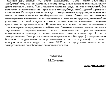
таблицей (Д.Степанов. М., 1994), аквариумист может легко рассчитать
требуемый ему состав корма по сухому весу, а при взвешивании пользуются
данными сырого веса. Приготовление корма не представляет сложностей. Все
компоненты измельчают на терке или в мясорубке до необходимой фракции и
смешивают. Если при этом используют замороженные продукты, их оттаивают
лишь до технологически необходимого состояния. Затем состав заливают
охлажденным желатином, приготовленным согласно инструкции, указанной на
упаковке. На этой стадии в смесь можно внести витамины, пищевые
красители и ароматизаторы. В качестве последних можно использовать
хлопьевидные аквариумные комбикорма. Заключительным этапом является
тщательное перемешивание всех компонентов, расфасовывание
получившейся кашицы в полиэтиленовые пакеты слоем до 1 см и
замораживание. Заморозку желательно производить быструю ( в современных
бытовых холодильниках и морозильниках есть эта функция). а хранить
продукт при температуре не выше-18°С и не допускать многократного
замораживания во избежание снижения качества.
г.Москва
М.Солякин
вернуться назад