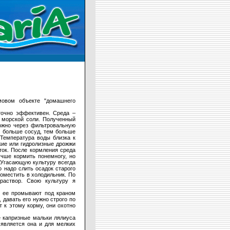
мовом объекте "домашнего
точно эффективен. Среда –
й морской соли. Полученный
можно через фильтровальную
м больше сосуд, тем больше
 Температура воды близка к
ские или гидролизные дрожжи
ток. После кормления среда
учше кормить понемногу, но
 Угасающую культуру всегда
о надо слить осадок старого
поместить в холодильник. По
раствор. Свою культуру я
м ее промывают под краном
 давать его нужно строго по
 к этому корму, они охотно
е капризные мальки лялиуса
является она и для мелких