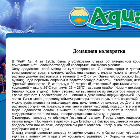
Домашняя коловратка
В "РиР" № 4 зв 1981г. была опубликована статья об интересном кор
приготовления" – солоноватоводной коловратке Brachionus plecatilis.
Хочу предложить свой метод ее культивирования. Он очень прост и доста
водопроводная вода, в которую добавлена полная столовая ложка аптечно
раствор должен выстояться в течение 1 – 2 суток. Затем его осторожно (
бумагу) надо перелить сифоном в подготовленную емкость. Естественно, че
"урожай" коловраток. Я использую 20-литровый стеклянный кристаллизатор.
комнатной – около 26°С (оптимум 26 – 28°С), аэрация слабая. Корм – пекар
(чайная ложка в день). Почти столько же вылавливаю из инкубатора коловра
слегка мутнеет. Просветление ее – сигнал к даче новой порции дрожжей. Л
часто. Раз в месяц половину объема раствора полезно заменить на свежий.
можно восстановить из покоящихся яиц, полученных от коловраток. Для этог
раствора со дна (как правило, в нем много латентных яиц), подсушить его и 
мере надобности осадок снимают с "консервации" и вносят в свежий 
поддерживаю в течение года, но перезарядки еще ни разу не делал.
Отцеживают коловратку обычным "пылевым" сачком. Перед скармливание
теплой водой. Поскольку в пресной воде Brachionus быстро опускается на дно,
поедаемости или на токе, создаваемом распылителем. Когда рыбы привыкают
подбирают его и со дна.
О питательной ценности коловратки можно судить хотя бы по тому, что даж
едят ее с аппетитом и при этом нормально развиваются. Хорошим кормом 
взрослых рыб.