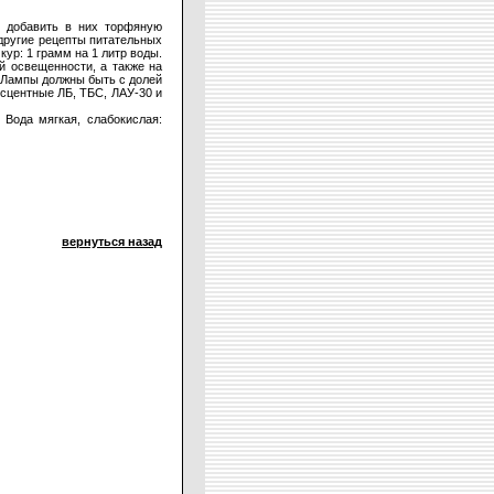
о добавить в них торфяную
другие рецепты питательных
ур: 1 грамм на 1 литр воды.
й освещенности, а также на
. Лампы должны быть с долей
есцентные ЛБ, ТБС, ЛАУ-30 и
 Вода мягкая, слабокислая:
вернуться назад