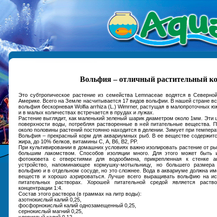
Вольфия – отличный растительный к
Это субтропическое растение из семейства Lemnaceae водятся в Северной
Америке. Всего на Земле насчитывается 17 видов вольфии. В нашей стране вс
вольфия бескорневая Wolfia arrhiza (L.) Wimrner, растущая в малопроточных 
и в малых количествах встречается в прудах и лужах.
Растение выглядит, как маленький зеленый шарик диаметром около 1мм. Эти 
поверхности воды, потребляя растворенные в ней питательные вещества. 
около половины растений постоянно находится в делении. Зимует при температ
Вольфия – прекрасный корм для аквариумных рыб. В ее веществе содержит
жира, до 10% белков, витамины С, A, B6, В2, PP.
При культивировании в домашних условиях важно изолировать растение от ры
большим лакомством. Способов изоляции много. Для этого может быть 
фотокювета с отверстиями для водообмена, прикрепленная к стенке а
устройство, напоминающее кормушку-мотыльницу, но большего размер
вольфию и в отдельном сосуде, но это сложнее. Вода в аквариуме должна им
веществ и хорошо аэрироваться. Лучше всего выращивать вольфию на ис
питательных растворах. Хорошей питательной средой является раств
концентрации 1:4.
Состав этого раствора (в граммах на литр воды):
азотнокислый калий 0,25,
фосфорнокислый калий однозамещенный 0,25,
сернокислый магний 0,25,
хлористый калий 0,12,