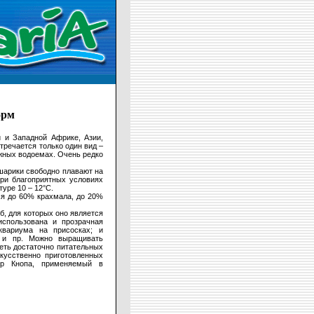
орм
 и Западной Африке, Азии,
тречается только один вид –
южных водоемах. Очень редко
шарики свободно плавают на
При благоприятных условиях
уре 10 – 12°С.
ся до 60% крахмала, до 20%
б, для которых оно является
использована и прозрачная
квариума на присосках; и
а и пр. Можно выращивать
еть достаточно питательных
кусственно приготовленных
ор Кнопа, применяемый в