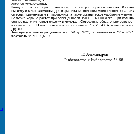
хлорное железо следы.
Каждую соль растворяют отдельно, а затем растворы смешивают. Хорош
вытяжку и микроэлементы. Для выращивания вольфии можно использовать и 
смесей, применяемые в гидропонике, а также органическое удобрение – помет к
Вольфия хорошо растет при освещенности 15000 – 40000 люкс. При большо
солнце растение теряет окраску и мельчает. Освещение обязательно верхнее
красного света. Применяются лампы накаливания 15, 25, 40 Вт, лампы люмин
другие.
Температура для выращивания – от 20 до 32°С, оптимальная – 22 – 2б°С.
жесткость 8°, рН – 6,5 – 7
Ю.Александров
Рыбоводство и Рыболовство 5/1981