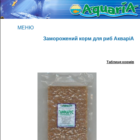
МЕНЮ
Заморожений корм для риб АкваріА
Таблиця кормів