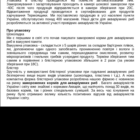
Упаковка в блістер проводитися на повністю автоматизованій лінії.
Заморожування і загартовування проходить в камері шокової заморозки при
-40С після чого продукція відправляється в камери зберігання при 20С.
Відвантаження продукції проводитися в сертифікованих для продуктів
харчування Термоящики. Ми поставляємо продукцію в усі населені пункти
України, обслуговуємо понад 400 магазинів. Наші дієти для акваріумних риб
розробляються за активної участі провідних акваріумістів України.
Про упаковку
Шоколадка
Ми є першими в світі хто почав пакувати заморожені корми для акваріумних
риб в вакуумні пакети.
Вакуумна упаковка - складається з 5 шарів різних за складом бар'єрних плівок,
які, доповнюючи один одного запобігають проникненню повітря і вологи із
зовнішнього середовища тим самим, перешкоджаючи окисленню, розвитку
мікроорганізмів і гнильних грибків усередині продукту. Терміни зберігання тим
самим в порівнянні з блістерною упаковкою збільшені в 2 рази (за умови
зберігання при 18С).
Блістер
Зручність у використанні блістерної упаковки при годуванні акваріумних риб
безперечно вище інших видів упаковки (шоколадка, пластина і т.д.). А нова
компактна форма блістерної упаковки розроблена нашою фірмою є новинкою
на ринку
заморожених кормів для акваріумних риб
. Багато акваріумістів
України і світу вже знайомі з кормами Акварія, що налічують понад 30 видів, як
базових кормів, так і різних спеціальних сумішей. За весь час існування на
ринку було отримано велику кількість позитивних відгуків від акваріумістів
України і світу.