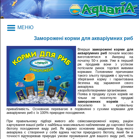
МЕНЮ
Заморожені корми для акваріумних риб
Вперше
заморожені корми для
акваріумних риб
почали масово
виготовлятися в Америці на
початку 50-х років. Уже в перший
рік продажів вони з успіхом
потіснили ринок торгівлі живими
кормами. Головними причинами
такого зльоту продажів є зручність
зберігання корму і гарантована
безпека від зараження свого
акваріума різними
хвороботворними організмами.
Поява в продажу сухих кормів не
тільки не похитнуло продажі
заморожених кормів
, а
посилило їх купівельну
привабливість. Основною перевагою в порівнянні з сухими кормами для
акваріумних риб є їх 100% природне походження.
При правильному підборі живого або свіжозамороженої корму, раціон
харчування вашої риби є найбільш максимально наближеним до харчової бази
біотопу походження виду риб. Як відомо основним завданням будь-якого
акваріума є створення у себе вдома частки природного біотопу, який би в
точності відтворював природні умови проживання для вашого виду риб, тим