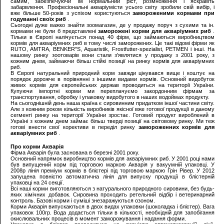
самим, забезпечуючи їм нормальний ріст, розмноження і яскравіть
забарвлення. Професіональні акваріумісти усього світу зробили свій вибір, і
вже більше 50-років з успіхом користуються
замороженими кормами при
годуванні своїх риб
.
Сьогодні дуже важко знайти зоомагазин, де у продажу поруч з сухими та ін.
кормами не були б представлені
заморожені корми для акваріумних риб
.
Тільки в Європі налічується понад 40 фірм, що займаються виробництвом
кормів для акваріумних риб в тому числі заморожених. Це такі відомі фірми як
RUTO, AMTRA, BENKER"S, Aquaristik, Frostfutter-spezialist, PETMEN і інші. На
нашому ринку зоотоварів вони стали з'являтися у продажу з 2001 року, з
кожним днем, займаючи більш стійкі позиції на ринку кормів для акваріумних
риб.
В Європі натуральний природний корм завжди цінувався вище і коштує на
порядок дорожче в порівнянні з іншими видами кормів. Основний видобуток
живих кормів для європейських держав проводиться на території України.
Купуючи імпортні корми ми переплачуємо закордонним фірмам за
транспортування, обробку і упаковку видобутого в наших водоймах продукту.
На сьогоднішній день наша країна є сировинним придатком іншої частини світу.
Але з кожним роком кількість виробників якісної вже готової продукції в даному
сегменті ринку на території України зростає. Готовий продукт вироблений в
Україні з кожним днем займає більш тверді позиції на світовому ринку. Ми теж
готові внести свої корективи в переділ ринку
замороженних кормів для
акваріумних риб
.
Про корми Акварія
Фірма Акварія була заснована в березні 2001 року.
Основний напрямок виробництво кормів для акваріумних риб. У 2001 році нами
був випущений корм під торговою маркою Акварія у вакуумній упаковці. У
2008р лінія преміум кормів в блістері під торговою маркою Грін Рівер. У 2012
запущена повністю автоматична лінія для випуску продукції в блістерній
упаковці на 24 секції.
Всі наші корми виготовляються з натурального природного сировини, без будь-
яких хімічних добавок. Сировина проходить ретельний відбір і ветеринарний
контроль. Базові корми і суміші знезаражуються озоном.
Корми Акварія випускаються в двох видах упаковки (шоколадка і блістер). Вага
упаковок 100гр. Вода додається тільки в кількості, необхідній для запобігання
окислювальних процесів в момент заморожування і надання форми.