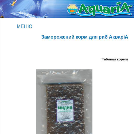
МЕНЮ
Заморожений корм для риб АкваріА
Таблиця кормів