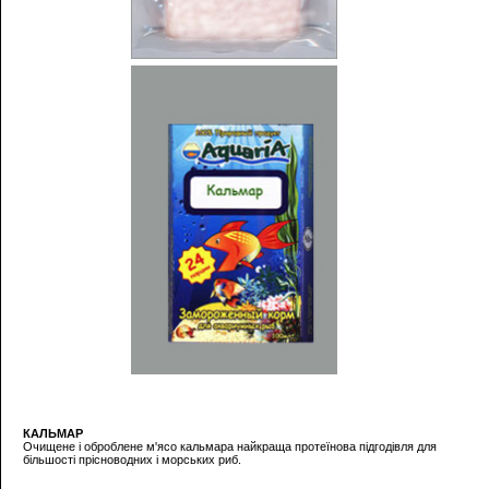
КАЛЬМАР
Очищене і оброблене м'ясо кальмара найкраща протеїнова підгодівля для
більшості прісноводних і морських риб.