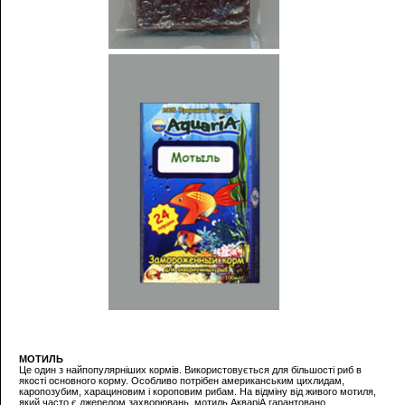
МОТИЛЬ
Це один з найпопулярніших кормів. Використовується для більшості риб в
якості основного корму. Особливо потрібен американським цихлидам,
каропозубим, харациновим і короповим рибам. На відміну від живого мотиля,
який часто є джерелом захворювань, мотиль АкваріА гарантовано