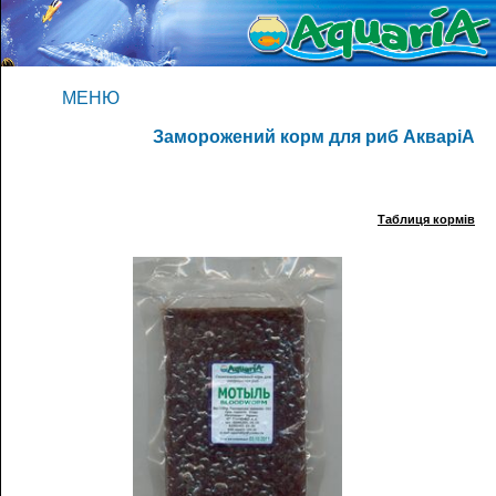
МЕНЮ
Заморожений корм для риб АкваріА
Таблиця кормів